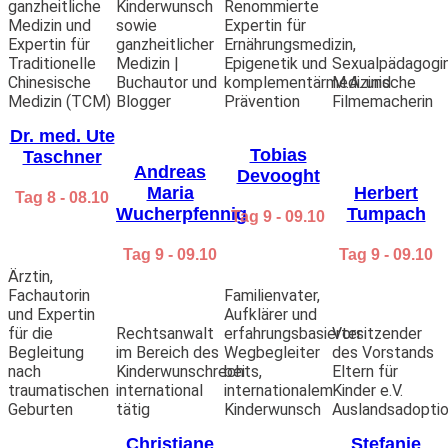
ganzheitliche
Kinderwunsch
Renommierte
Dr. med. Dunja Petersen
– Ärztin für ganzheitliche
Medizin und
sowie
Expertin für
Medizin und Expertin für Traditionelle Chinesische
Expertin für
ganzheitlicher
Ernährungsmedizin,
Medizin (TCM)
Traditionelle
Medizin |
Epigenetik und
Sexualpädagogin
Sabine Lück
– Psychologische Psychotherapeutin,
Chinesische
Buchautor und
komplementärmedizinische
M.A. und
Leiterin Institut für Transgenerative Prozesse,
Medizin (TCM)
Blogger
Prävention
Filmemacherin
Autorin
Christiane Schneider
– Gründerin des Instituts für
Dr. med. Ute
Kinderwunsch-Coaching, systemischer Coach &
Tobias
Taschner
zertifizierte Trainerin und Dozentin
Andreas
Devooght
Kathrin Steinke
– Zertifizierte
Maria
Herbert
Tag 8 - 08.10
Kinderwunschberaterin, Heilpraktikerin,
Wucherpfennig
Tumpach
Tag 9 - 09.10
Systemische Paar- und Familientherapeutin
Tag 7 – 07. Okt.
Tag 9 - 09.10
Tag 9 - 09.10
Anne Lippold
– Zyklusexpertin für PMS und
Ärztin,
Menstruationsbeschwerden, Gründerin
Fachautorin
Familienvater,
Fraulichkeit, Speaker
und Expertin
Aufklärer und
Angela Tischbein-Madsen
– Expertin für Mindset,
für die
Rechtsanwalt
erfahrungsbasierter
Vorsitzender
Bewegungstherapie und Bewusstseinsentwicklung
Begleitung
im Bereich des
Wegbegleiter
des Vorstands
Stefanie Stömmer
– Mentorin, Wegbegleiterin &
nach
Kinderwunschrechts,
bei
Eltern für
Kongressveranstalterin
traumatischen
international
internationalem
Kinder e.V.
Tag 8 – 08. Okt.
Geburten
tätig
Kinderwunsch
Auslandsadopti
Carola Hauck
– Sexualpädagogin, M.A. und
Filmemacherin
Christiane
Stefanie