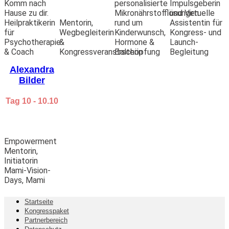
Komm nach
personalisierte
Impulsgeberin
Hause zu dir.
Mikronährstofflösungen
und Virtuelle
Heilpraktikerin
Mentorin,
rund um
Assistentin für
für
Wegbegleiterin
Kinderwunsch,
Kongress- und
Psychotherapie
&
Hormone &
Launch-
& Coach
Kongressveranstalterin
Erschöpfung
Begleitung
Alexandra
Bilder
Tag 10 - 10.10
Empowerment
Mentorin,
Initiatorin
Mami-Vision-
Days, Mami
Startseite
Kongresspaket
Partnerbereich