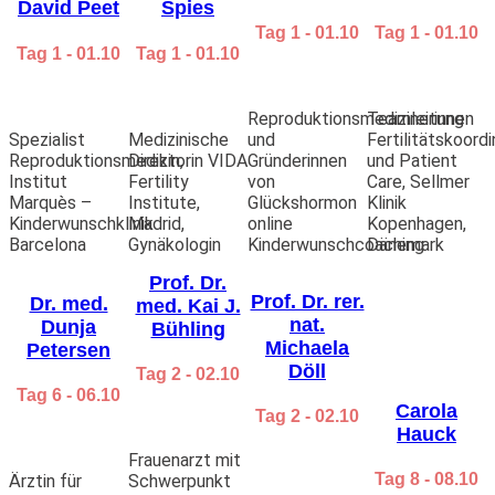
David Peet
Spies
Kinderwunschexpertin, Gründerin “Academy of
Tag 1 - 01.10
Tag 1 - 01.10
holistic healing arts”
Tag 1 - 01.10
Tag 1 - 01.10
Dipl. Psych. Judith Pecka
– Psychologische
Psychotherapeutin, Paartherapie, Traumatherapie
und ganzheitliche Gesundheitsentwicklung
Reproduktionsmedizinerinnen
Teamleitung
Tag 4 – 04. Okt.
Spezialist
Medizinische
und
Fertilitätskoordi
Patricia Russu
– Beziehungscoach und
Reproduktionsmedizin,
Direktorin VIDA
Gründerinnen
und Patient
Seminarleiterin
Institut
Fertility
von
Care, Sellmer
Anna Bergmann
– Juristin & Coach bei unerfülltem
Marquès –
Institute,
Glückshormon
Klinik
Kinderwunsch
Kinderwunschklinik
Madrid,
online
Kopenhagen,
Anna Fienbork
– Reconnect – Komm nach Hause
Barcelona
Gynäkologin
Kinderwunschcoaching
Dänemark
zu dir. Heilpraktikerin für Psychotherapie & Coach
Tatjana Keil
– Online-Kongressveranstalterin,
Prof. Dr.
Impulsgeberin und Virtuelle Assistentin für
Prof. Dr. rer.
Dr. med.
med. Kai J.
Kongress- und Launch-Begleitung
nat.
Dunja
Bühling
Tag 5 – 05. Okt.
Michaela
Petersen
Alicia Kusumitra
– Priesterin der weiblichen Kraft,
Döll
Tag 2 - 02.10
geweiht von den Mayaältesten aus Guatemala
Tag 6 - 06.10
Namiah Beatrix Bauer
– Kinderwunsch Expertin,
Carola
Tag 2 - 02.10
Seelenbotschafterin und Autorin
Hauck
Veronika Mews
– Kinderwunschcoach &
Frauenarzt mit
Channelmedium
Tag 8 - 08.10
Ärztin für
Schwerpunkt
Tag 6 – 06. Okt.