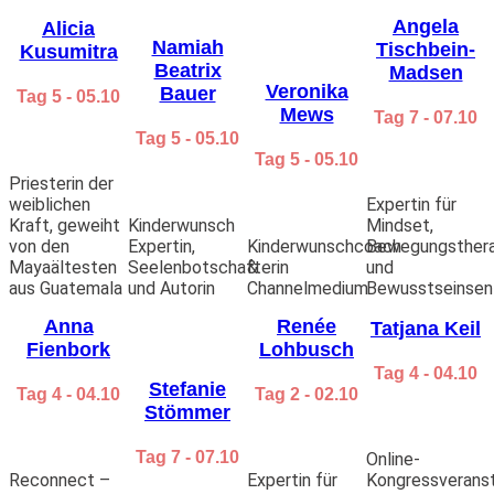
Angela
Alicia
Namiah
Tischbein-
Kusumitra
Beatrix
Madsen
Veronika
Bauer
Tag 5 - 05.10
Mews
Tag 7 - 07.10
Tag 5 - 05.10
Tag 5 - 05.10
Priesterin der
weiblichen
Expertin für
Kraft, geweiht
Kinderwunsch
Mindset,
von den
Expertin,
Kinderwunschcoach
Bewegungsthera
Mayaältesten
Seelenbotschafterin
&
und
aus Guatemala
und Autorin
Channelmedium
Bewusstseinsen
Anna
Renée
Tatjana Keil
Fienbork
Lohbusch
Tag 4 - 04.10
Stefanie
Tag 4 - 04.10
Tag 2 - 02.10
Stömmer
Tag 7 - 07.10
Online-
Reconnect –
Expertin für
Kongressveransta