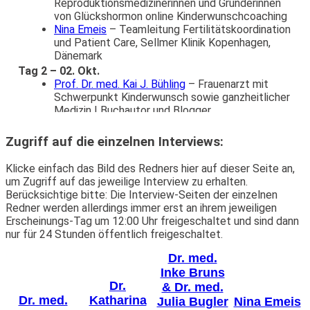
Reproduktionsmedizinerinnen und Gründerinnen
von Glückshormon online Kinderwunschcoaching
Nina Emeis
– Teamleitung Fertilitätskoordination
und Patient Care, Sellmer Klinik Kopenhagen,
Dänemark
Tag 2 – 02. Okt.
Prof. Dr. med. Kai J. Bühling
– Frauenarzt mit
Schwerpunkt Kinderwunsch sowie ganzheitlicher
Medizin | Buchautor und Blogger
Prof. Dr. rer. nat. Michaela Döll
– Renommierte
Expertin für Ernährungsmedizin, Epigenetik und
Zugriff auf die einzelnen Interviews:
komplementärmedizinische Prävention
Julia Schultz
– Coach für Frauengesundheit,
Klicke einfach das Bild des Redners hier auf dieser Seite an,
Autorin & Wegbereiterin für natürliche
um Zugriff auf das jeweilige Interview zu erhalten.
Hormonbalance
Berücksichtige bitte: Die Interview-Seiten der einzelnen
Renée Lohbusch
– Expertin für personalisierte
Redner werden allerdings immer erst an ihrem jeweiligen
Mikronährstofflösungen rund um Kinderwunsch,
Erscheinungs-Tag um 12:00 Uhr freigeschaltet und sind dann
Hormone & Erschöpfung
nur für 24 Stunden öffentlich freigeschaltet.
Tag 3 – 03. Okt.
Stefanie Fischer
– Mutter, Gründerin
Dr. med.
MutterErde.net & Heilwissen.net, Online-
Inke Bruns
Kongressveranstalterin &
Dr.
& Dr. med.
Transformationsbegleiterin
Dr. med.
Katharina
Julia Bugler
Nina Emeis
Barbara Reichart
– Heilpraktikerin,