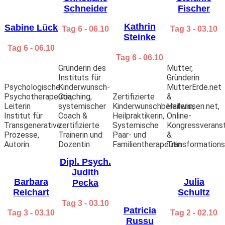
Dr. med. Ute Taschner
– Ärztin, Fachautorin und
Schneider
Fischer
Expertin für die Begleitung nach traumatischen
Geburten
Kathrin
Sabine Lück
Tag 6 - 06.10
Tag 3 - 03.10
Tag 9 – 09. Okt.
Steinke
Andreas Maria Wucherpfennig
– Rechtsanwalt im
Tag 6 - 06.10
Bereich des Kinderwunschrechts, international
Tag 6 - 06.10
tätig
Gründerin des
Mutter,
Tobias Devooght
– Familienvater, Aufklärer und
Instituts für
Gründerin
erfahrungsbasierter Wegbegleiter bei
Psychologische
Kinderwunsch-
MutterErde.net
internationalem Kinderwunsch
Psychotherapeutin,
Coaching,
Zertifizierte
&
Herbert Tumpach
– Vorsitzender des Vorstands
Leiterin
systemischer
Kinderwunschberaterin,
Heilwissen.net,
Eltern für Kinder e.V. Auslandsadoption
Institut für
Coach &
Heilpraktikerin,
Online-
Tag 10 – 10. Okt.
Transgenerative
zertifizierte
Systemische
Kongressveranst
Alexandra Schack
– Kinderwunschexpertin,
Prozesse,
Trainerin und
Paar- und
&
Meditationslehrerin & systemische Coach-
Autorin
Dozentin
Familientherapeutin
Transformations
Ausbilderin
Julia Goessler
– Mentorin für ganzheitliche
Dipl. Psych.
Heilung, Energiearbeit und spirituelles Business-
Judith
Coaching
Barbara
Julia
Pecka
Alexandra Bilder
– Empowerment Mentorin,
Reichart
Schultz
Initiatorin Mami-Vision-Days, Mami
Tag 3 - 03.10
Patricia
Tag 3 - 03.10
Tag 2 - 02.10
Russu