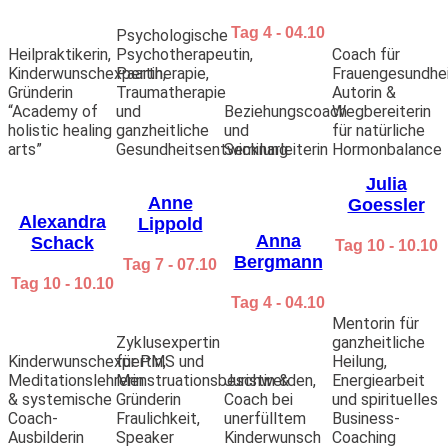
Tag 4 - 04.10
Psychologische
Heilpraktikerin,
Psychotherapeutin,
Coach für
Kinderwunschexpertin,
Paartherapie,
Frauengesundhei
Gründerin
Traumatherapie
Autorin &
“Academy of
und
Beziehungscoach
Wegbereiterin
holistic healing
ganzheitliche
und
für natürliche
arts”
Gesundheitsentwicklung
Seminarleiterin
Hormonbalance
Julia
Anne
Goessler
Alexandra
Lippold
Anna
Schack
Tag 10 - 10.10
Bergmann
Tag 7 - 07.10
Tag 10 - 10.10
Tag 4 - 04.10
Mentorin für
Zyklusexpertin
ganzheitliche
Kinderwunschexpertin,
für PMS und
Heilung,
Meditationslehrerin
Menstruationsbeschwerden,
Juristin &
Energiearbeit
& systemische
Gründerin
Coach bei
und spirituelles
Coach-
Fraulichkeit,
unerfülltem
Business-
Ausbilderin
Speaker
Kinderwunsch
Coaching