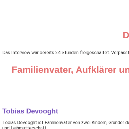
Zum
Inhalt
springen
D
Das Interview war bereits 24 Stunden freigeschaltet. Verpass
Familienvater, Aufklärer u
Tobias Devooght
Tobias Devooght ist Familienvater von zwei Kindern, Gründer 
und Leihmutterschaft.